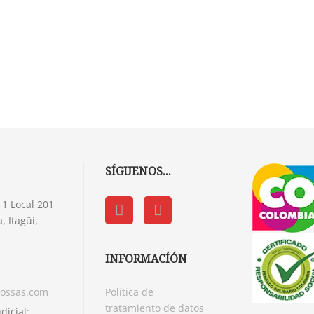
SÍGUENOS...
1 Local 201
 Itagüí,
INFORMACÍÓN
mossas.com
Política de
tratamiento de datos
dicial: