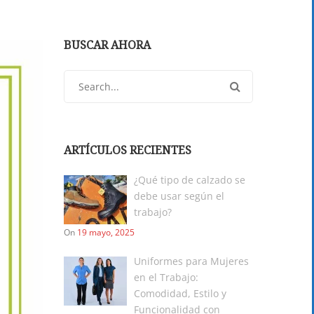
BUSCAR AHORA
ARTÍCULOS RECIENTES
¿Qué tipo de calzado se
debe usar según el
trabajo?
On
19 mayo, 2025
Uniformes para Mujeres
en el Trabajo:
Comodidad, Estilo y
Funcionalidad con