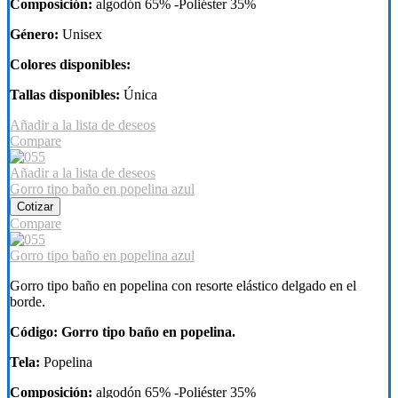
Composición:
algodón 65% -Poliéster 35%
Género:
Unisex
Colores disponibles:
Tallas disponibles:
Única
Añadir a la lista de deseos
Compare
Añadir a la lista de deseos
Gorro tipo baño en popelina azul
Cotizar
Compare
Gorro tipo baño en popelina azul
Gorro tipo baño en popelina con resorte elástico delgado en el
borde.
Código: Gorro tipo baño en popelina.
Tela:
Popelina
Composición:
algodón 65% -Poliéster 35%