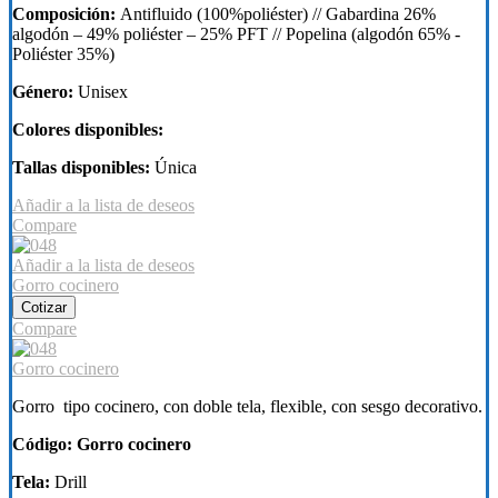
Composición:
Antifluido (100%poliéster) // Gabardina 26%
algodón – 49% poliéster – 25% PFT // Popelina (algodón 65% -
Poliéster 35%)
Género:
Unisex
Colores disponibles:
Tallas disponibles:
Única
Añadir a la lista de deseos
Compare
Añadir a la lista de deseos
Gorro cocinero
Cotizar
Compare
Gorro cocinero
Gorro tipo cocinero, con doble tela, flexible, con sesgo decorativo.
Código: Gorro cocinero
Tela:
Drill