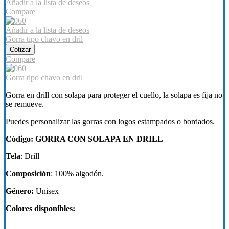
Añadir a la lista de deseos
Compare
Añadir a la lista de deseos
Gorra tipo chavo en dril
Cotizar
Compare
Gorra tipo chavo en dril
Gorra en drill con solapa para proteger el cuello, la solapa es fija no
se remueve.
Puedes personalizar las gorras con logos estampados o bordados.
Código: GORRA CON SOLAPA EN DRILL
Tela
: Drill
Composición
: 100% algodón.
Género:
Unisex
Colores disponibles: