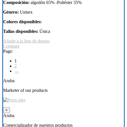
Composición:
algodón 65% -Poliéster 35%
Género:
Unisex
Colores disponibles:
Tallas disponibles:
Única
Añadir a la lista de deseos
Compare
Page:
1
2
→
Aruba
Marketer of our products
×
Aruba
Comercializador de nuestros productos