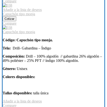
Compare
Añadir a la lista de deseos
Capuchón tipo monja
Cotizar
Compare
Capuchón tipo monja
Código: Capuchón tipo monja.
Tela:
Drill- Gabardina – Índigo
Composición:
Drill – 100% algodón // gabardina 26% algodón –
49% poliéster – 25% PFT // índigo 100% algodón.
Género:
Unisex
Colores disponibles:
Tallas disponibles:
talla única
Añadir a la lista de deseos
Compare