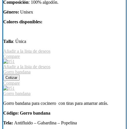
Composición
: 100% algodón.
Género:
Unisex
Colores disponibles:
Talla
: Única
Añadir a la lista de deseos
Compare
Añadir a la lista de deseos
Gorro bandana
Cotizar
Compare
Gorro bandana
Gorro bandana para cocinero con tiras para amarrar atrás.
Código: Gorro bandana
Tela:
Antifluido – Gabardina – Popelina