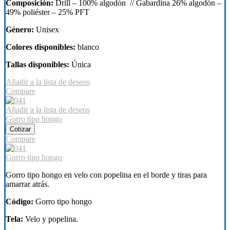
Composición:
Drill – 100% algodón // Gabardina 26% algodón –
49% poliéster – 25% PFT
Género:
Unisex
Colores disponibles:
blanco
Tallas disponibles:
Única
Añadir a la lista de deseos
Compare
Añadir a la lista de deseos
Gorro tipo hongo
Cotizar
Compare
Gorro tipo hongo
Gorro tipo hongo en velo con popelina en el borde y tiras para
amarrar atrás.
Código:
Gorro tipo hongo
Tela:
Velo y popelina.