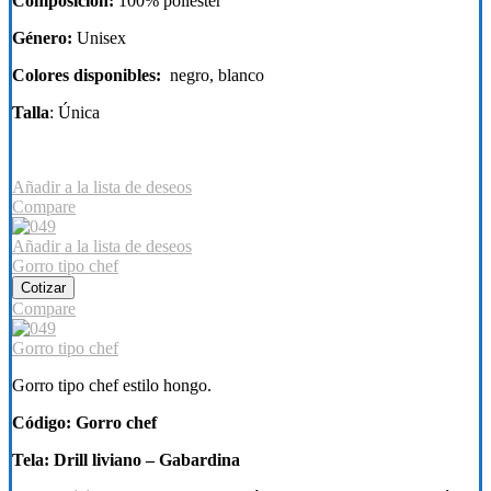
Composición:
100% poliéster
Género:
Unisex
Colores disponibles:
negro, blanco
Talla
: Única
Añadir a la lista de deseos
Compare
Añadir a la lista de deseos
Gorro tipo chef
Cotizar
Compare
Gorro tipo chef
Gorro tipo chef estilo hongo.
Código: Gorro chef
Tela: Drill liviano – Gabardina