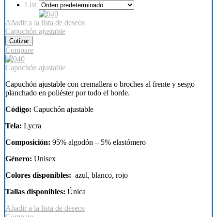
List
Añadir a la lista de deseos
Capuchón ajustable
Cotizar
Compare
Capuchón ajustable
Capuchón ajustable con cremallera o broches al frente y sesgo
planchado en poliéster por todo el borde.
Código:
Capuchón ajustable
Tela:
Lycra
Composición:
95% algodón – 5% elastómero
Género:
Unisex
Colores disponibles:
azul, blanco, rojo
Tallas disponibles:
Única
Añadir a la lista de deseos
Compare