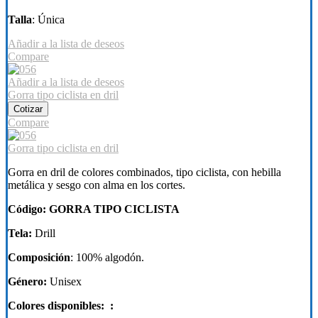
Talla
: Única
Añadir a la lista de deseos
Compare
Añadir a la lista de deseos
Gorra tipo ciclista en dril
Cotizar
Compare
Gorra tipo ciclista en dril
Gorra en dril de colores combinados, tipo ciclista, con hebilla
metálica y sesgo con alma en los cortes.
Código: GORRA TIPO CICLISTA
Tela:
Drill
Composición
: 100% algodón.
Género:
Unisex
Colores disponibles: :