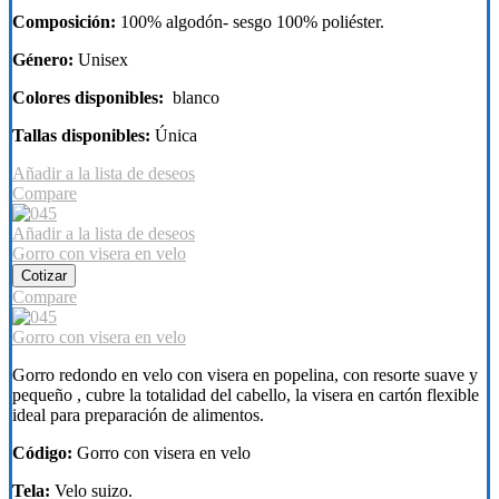
Composición:
100% algodón- sesgo 100% poliéster.
Género:
Unisex
Colores disponibles:
blanco
Tallas disponibles:
Única
Añadir a la lista de deseos
Compare
Añadir a la lista de deseos
Gorro con visera en velo
Cotizar
Compare
Gorro con visera en velo
Gorro redondo en velo con visera en popelina, con resorte suave y
pequeño , cubre la totalidad del cabello, la visera en cartón flexible
ideal para preparación de alimentos.
Código:
Gorro con visera en velo
Tela:
Velo suizo.