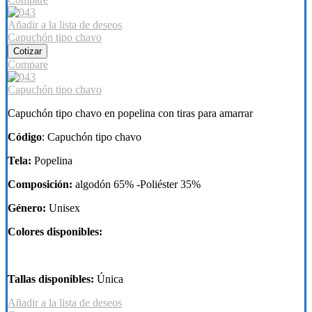
Añadir a la lista de deseos
Capuchón tipo chavo
Cotizar
Compare
Capuchón tipo chavo
Capuchón tipo chavo en popelina con tiras para amarrar
Código
: Capuchón tipo chavo
Tela:
Popelina
Composición:
algodón 65% -Poliéster 35%
Género:
Unisex
Colores disponibles:
Tallas disponibles:
Única
Añadir a la lista de deseos