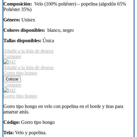
Composición:
Velo (100% poliéster) – popelina (algodón 65%
Poliéster 35%)
Género:
Unisex
Colores disponibles:
blanco, negro
Tallas disponibles:
Única
Añadir a la lista de deseos
Compare
Añadir a la lista de deseos
Gorro tipo hongo
Cotizar
Compare
Gorro tipo hongo
Gorro tipo hongo en velo con popelina en el borde y tiras para
amarrar atrás.
Código:
Gorro tipo hongo
Tela:
Velo y popelina.