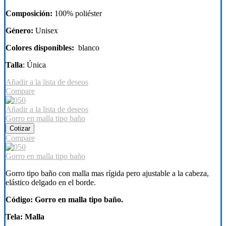
Composición:
100% poliéster
Género:
Unisex
Colores disponibles:
blanco
Talla
: Única
Añadir a la lista de deseos
Compare
Añadir a la lista de deseos
Gorro en malla tipo baño
Cotizar
Compare
Gorro en malla tipo baño
Gorro tipo baño con malla mas rígida pero ajustable a la cabeza,
elástico delgado en el borde.
Código: Gorro en malla tipo baño.
Tela: Malla