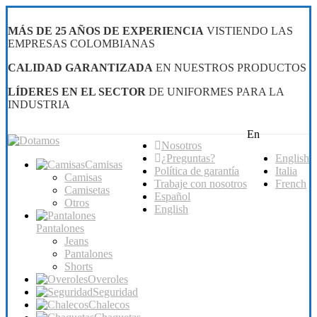
MÁS DE 25 AÑOS DE EXPERIENCIA
VISTIENDO LAS
EMPRESAS COLOMBIANAS
CALIDAD GARANTIZADA
EN NUESTROS PRODUCTOS
LÍDERES EN EL SECTOR
DE UNIFORMES PARA LA
INDUSTRIA
En
Nosotros
¿Preguntas?
English
Camisas
Política de garantía
Italia
Camisas
Trabaje con nosotros
French
Camisetas
Español
Otros
English
Pantalones
Jeans
Pantalones
Shorts
Overoles
Seguridad
Chalecos