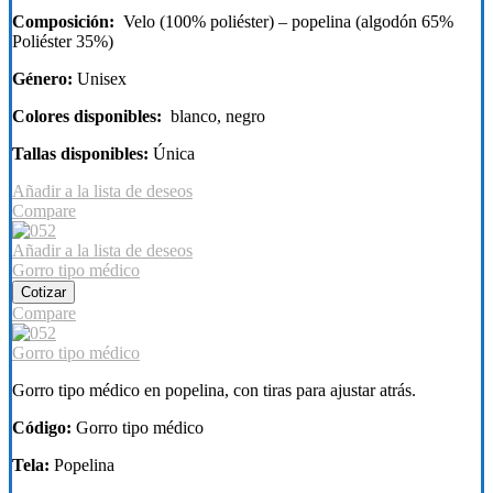
Composición:
Velo (100% poliéster) – popelina (algodón 65%
Poliéster 35%)
Género:
Unisex
Colores disponibles:
blanco, negro
Tallas disponibles:
Única
Añadir a la lista de deseos
Compare
Añadir a la lista de deseos
Gorro tipo médico
Cotizar
Compare
Gorro tipo médico
Gorro tipo médico en popelina, con tiras para ajustar atrás.
Código:
Gorro tipo médico
Tela:
Popelina