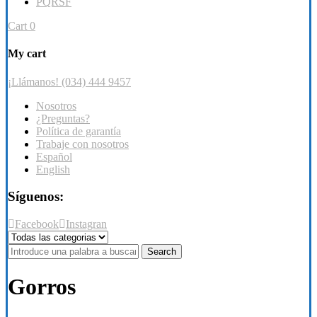
PQRSF
Cart
0
My cart
¡Llámanos! (034) 444 9457
Nosotros
¿Preguntas?
Política de garantía
Trabaje con nosotros
Español
English
Síguenos:
Facebook
Instagran
Search
Gorros