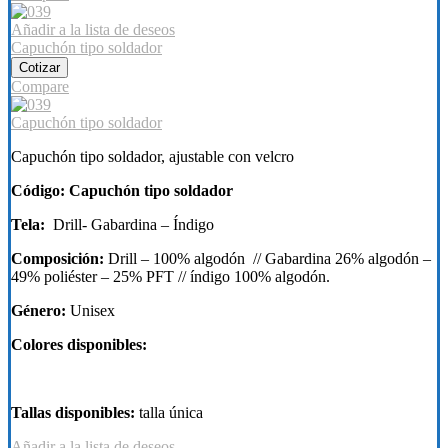
Añadir a la lista de deseos
Capuchón tipo soldador
Cotizar
Compare
Capuchón tipo soldador
Capuchón tipo soldador, ajustable con velcro
Código: Capuchón tipo soldador
Tela:
Drill- Gabardina – Índigo
Composición:
Drill – 100% algodón // Gabardina 26% algodón –
49% poliéster – 25% PFT // índigo 100% algodón.
Género:
Unisex
Colores disponibles:
Tallas disponibles:
talla única
Añadir a la lista de deseos