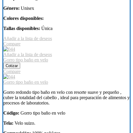
Género:
Unisex
Colores disponibles:
Tallas disponibles:
Única
Añadir a la lista de deseos
Compare
Añadir a la lista de deseos
Gorro tipo baño en velo
Cotizar
Compare
Gorro tipo baño en velo
Gorro redondo tipo baño en velo con resorte suave y pequeño ,
cubre la totalidad del cabello , ideal para preparación de alimentos y
procesos de laboratorios.
Código:
Gorro tipo baño en velo
Tela:
Velo suizo.