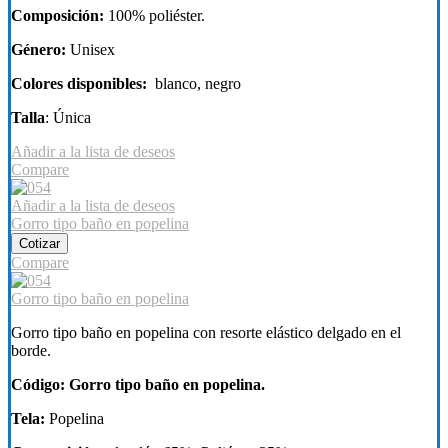
Composición:
100% poliéster.
Género:
Unisex
Colores disponibles:
blanco, negro
Talla
: Única
Añadir a la lista de deseos
Compare
Añadir a la lista de deseos
Gorro tipo baño en popelina
Cotizar
Compare
Gorro tipo baño en popelina
Gorro tipo baño en popelina con resorte elástico delgado en el
borde.
Código: Gorro tipo baño en popelina.
Tela:
Popelina