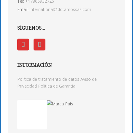
Tel:
+17865932726
Email:
international@dotamossas.com
SÍGUENOS...
INFORMACÍÓN
Política de tratamiento de datos
Aviso de
Privacidad
Política de Garantía